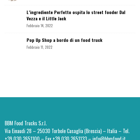
r
L’ingrediente Perfetto ospita lo street fooder Dal
Vezza e il Little Jack
Febbraio 14, 2022
Pop Up Shop a bordo di un food truck
Febbraio 11, 2022
S
i
t
e
BBM Food Trucks S.r.l.
F
Via Einaudi 28 – 25030 Torbole Casaglia (Brescia) – Italia – Tel.
o
+39 030 2651100 – Fax +39 030 2651133 – info@bbmfood.it