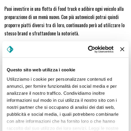
Puoi investire in una flotta di Food truck e adibire ogni veicolo alla
preparazione di un menù nuovo. Con più autoveicoli potrai quindi
proporre piatti diversi tra di loro, continuando però ad utilizzare lo
stesso brand e sfruttandone la notorietà.
2- Essere presente in più location
Quando ci confrontiamo con i nostri clienti, ribadiamo sempre
quanto sia importante scegliere un’area geografica strategica in
Questo sito web utilizza i cookie
cui posizionare il proprio commercio itinerante.
Utilizziamo i cookie per personalizzare contenuti ed
annunci, per fornire funzionalità dei social media e per
Cosa accade quando vengono identificati più eventi che risultano
analizzare il nostro traffico. Condividiamo inoltre
essere ricchi di clienti nei medesimi orari?
informazioni sul modo in cui utilizza il nostro sito con i
nostri partner che si occupano di analisi dei dati web,
Avere una flotta di Food truck ti permette di essere presente in più
pubblicità e social media, i quali potrebbero combinarle
location, anche in città distanti tra di loro, e soddisfare tutti i tuoi
con altre informazioni che ha fornito loro o che hanno
clienti senza rinunciare a nessuno!
raccolto dal suo utilizzo dei loro servizi. Leggi le nostre