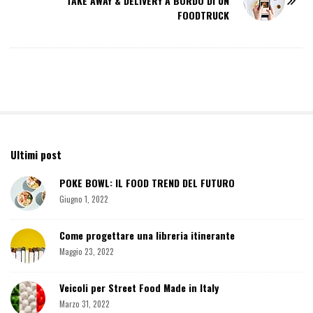
TAKE AWAY & DELIVERY A BORDO DI UN
a
FOODTRUCK
v
i
g
a
t
i
o
n
Ultimi post
S
i
POKE BOWL: IL FOOD TREND DEL FUTURO
t
Giugno 1, 2022
e
S
Come progettare una libreria itinerante
i
d
Maggio 23, 2022
e
b
Veicoli per Street Food Made in Italy
a
Marzo 31, 2022