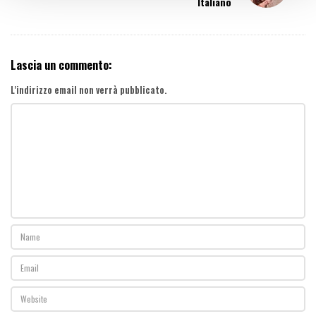
Italiano
i
g
a
t
Lascia un commento:
i
o
L'indirizzo email non verrà pubblicato.
n