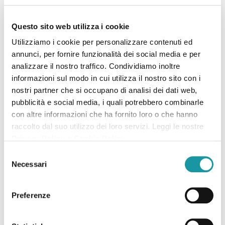
Questo sito web utilizza i cookie
Noi di BBM, a tal proposito, abbiamo creato
Little Coffee
, un
Utilizziamo i cookie per personalizzare contenuti ed
originale chiosco scarrabile che unisce la funzionalità del lavoro a
annunci, per fornire funzionalità dei social media e per
stretto contatto col cliente alla possibilità di spostarsi
analizzare il nostro traffico. Condividiamo inoltre
comodamente grazie al furgone sul quale fissarlo. Infatti,
informazioni sul modo in cui utilizza il nostro sito con i
scegliendo un business itinerante potrai localizzare la tua attività
nostri partner che si occupano di analisi dei dati web,
in punti e ad orari strategici.
pubblicità e social media, i quali potrebbero combinarle
con altre informazioni che ha fornito loro o che hanno
Questo particolare food truck può essere allestito in maniera
raccolto dal suo utilizzo dei loro servizi. Leggi le nostre
personalizzata secondo le esigenze del cliente. Un allestimento
Privacy Policy
e
Cookie Policy
.
base comprende una postazione caffè con macchina del caffè (a
S
massimo 2 vie, in quanto il generatore di corrente non riuscirebbe
Necessari
e
a supportare la potenza richiesta da una macchina di dimensioni
l
e
maggiori), mobile con cassetto battifondi, lavello, cella refrigerata,
Preferenze
z
piano di lavoro in acciaio inox.
i