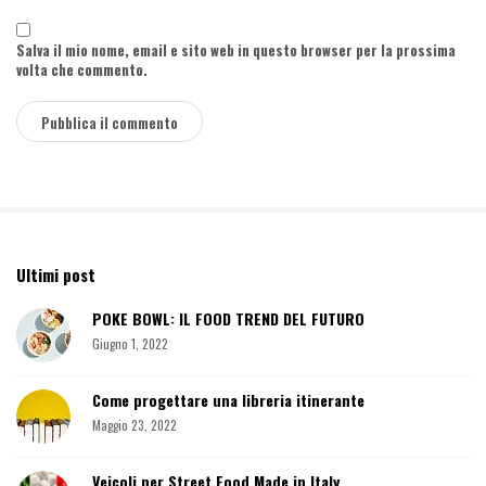
Salva il mio nome, email e sito web in questo browser per la prossima
volta che commento.
Ultimi post
S
i
POKE BOWL: IL FOOD TREND DEL FUTURO
t
Giugno 1, 2022
e
S
Come progettare una libreria itinerante
i
d
Maggio 23, 2022
e
b
Veicoli per Street Food Made in Italy