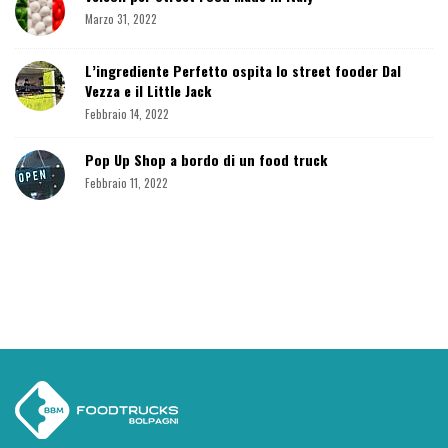
a
Marzo 31, 2022
r
L’ingrediente Perfetto ospita lo street fooder Dal
Vezza e il Little Jack
Febbraio 14, 2022
Pop Up Shop a bordo di un food truck
Febbraio 11, 2022
S
i
t
e